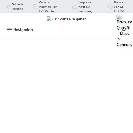
Versand
Bequemer
Hotline
Schneller
alt springen
innerhalb von
Kauf auf
05732-
Versand
1–2 Wochen
Rechnung
6817525
Navigation
Bildergalerie überspringen