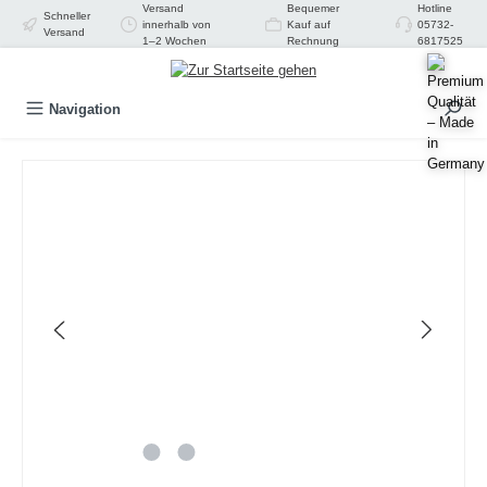
Versand
Bequemer
Hotline
Schneller
alt springen
innerhalb von
Kauf auf
05732-
Versand
1–2 Wochen
Rechnung
6817525
Navigation
Bildergalerie überspringen