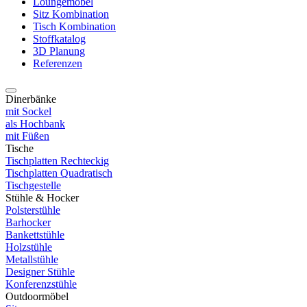
Loungemöbel
Sitz Kombination
Tisch Kombination
Stoffkatalog
3D Planung
Referenzen
Dinerbänke
mit Sockel
als Hochbank
mit Füßen
Tische
Tischplatten Rechteckig
Tischplatten Quadratisch
Tischgestelle
Stühle & Hocker
Polsterstühle
Barhocker
Bankettstühle
Holzstühle
Metallstühle
Designer Stühle
Konferenzstühle
Outdoormöbel