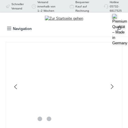
Versand
Bequemer
Hotline
Schneller
alt springen
innerhalb von
Kauf auf
05732-
Versand
1–2 Wochen
Rechnung
6817525
Navigation
Bildergalerie überspringen