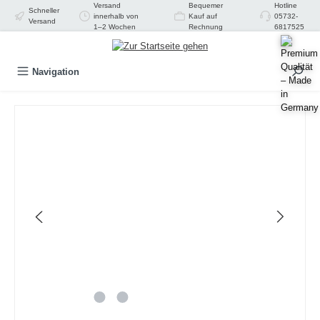
Versand
Bequemer
Hotline
Schneller
alt springen
innerhalb von
Kauf auf
05732-
Versand
1–2 Wochen
Rechnung
6817525
Navigation
Bildergalerie überspringen