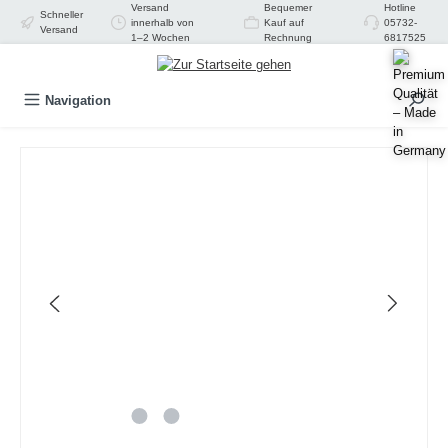
Versand
Bequemer
Hotline
Schneller
alt springen
innerhalb von
Kauf auf
05732-
Versand
1–2 Wochen
Rechnung
6817525
Navigation
Bildergalerie überspringen