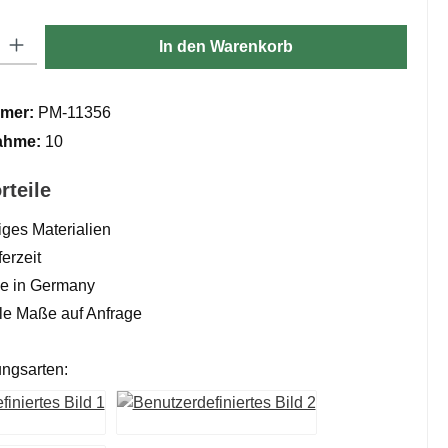
ib den gewünschten Wert ein oder benutze die Schaltflächen um die Anzahl zu er
In den Warenkorb
mer:
PM-11356
ahme:
10
rteile
ges Materialien
erzeit
 in Germany
lle Maße auf Anfrage
ngsarten: