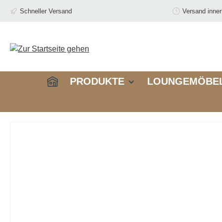
springen
Zur Hauptnavigation springen
Schneller Versand
Versand inne
PRODUKTE
LOUNGEMÖBE
Bildergalerie überspringen