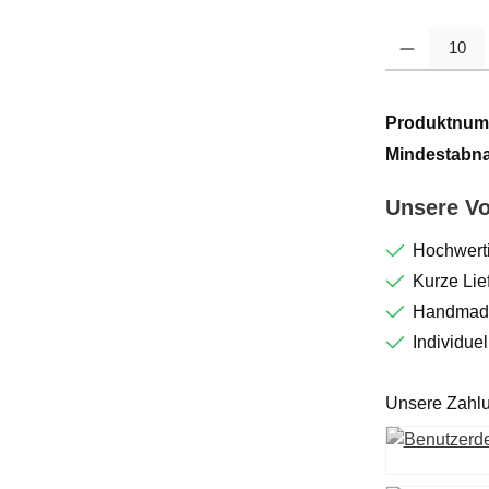
Produkt Anzahl: G
Produktnum
Mindestabn
Unsere Vo
Hochwerti
Kurze Lief
Handmade
Individue
Unsere Zahlu