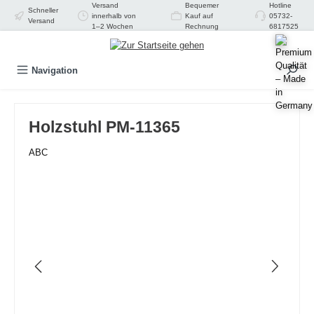
Versand
Bequemer
Hotline
Schneller
alt springen
innerhalb von
Kauf auf
05732-
Versand
1–2 Wochen
Rechnung
6817525
Navigation
Holzstuhl PM-11365
ABC
Bildergalerie überspringen