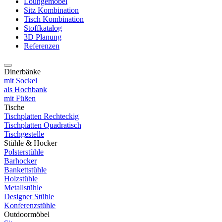
Loungemöbel
Sitz Kombination
Tisch Kombination
Stoffkatalog
3D Planung
Referenzen
Dinerbänke
mit Sockel
als Hochbank
mit Füßen
Tische
Tischplatten Rechteckig
Tischplatten Quadratisch
Tischgestelle
Stühle & Hocker
Polsterstühle
Barhocker
Bankettstühle
Holzstühle
Metallstühle
Designer Stühle
Konferenzstühle
Outdoormöbel