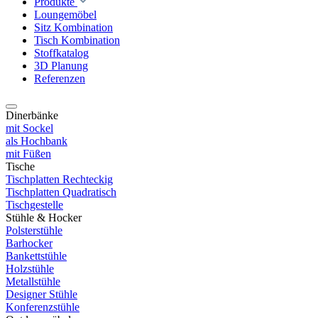
Produkte
Loungemöbel
Sitz Kombination
Tisch Kombination
Stoffkatalog
3D Planung
Referenzen
Dinerbänke
mit Sockel
als Hochbank
mit Füßen
Tische
Tischplatten Rechteckig
Tischplatten Quadratisch
Tischgestelle
Stühle & Hocker
Polsterstühle
Barhocker
Bankettstühle
Holzstühle
Metallstühle
Designer Stühle
Konferenzstühle