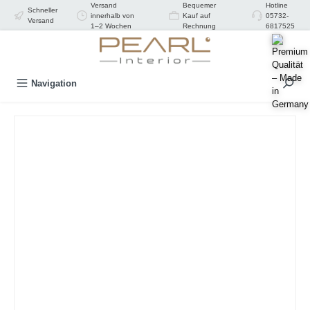
Versand
Bequemer
Hotline
Schneller
alt springen
innerhalb von
Kauf auf
05732-
Versand
1–2 Wochen
Rechnung
6817525
Navigation
Bildergalerie überspringen