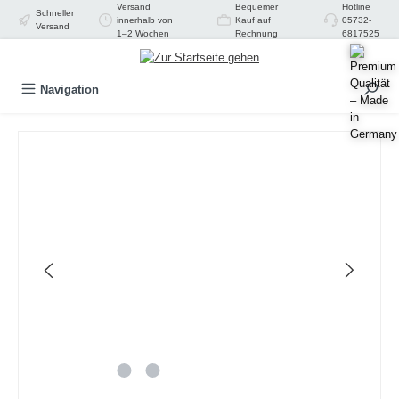
Versand
Bequemer
Hotline
Schneller
alt springen
innerhalb von
Kauf auf
05732-
Versand
1–2 Wochen
Rechnung
6817525
Navigation
Bildergalerie überspringen