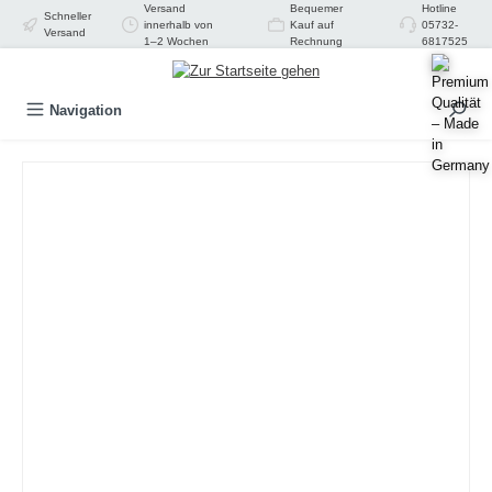
Versand
Bequemer
Hotline
Schneller
alt springen
innerhalb von
Kauf auf
05732-
Versand
1–2 Wochen
Rechnung
6817525
Navigation
Bildergalerie überspringen