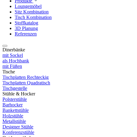
Produkte
Loungemöbel
Sitz Kombination
Tisch Kombination
Stoffkatalog
3D Planung
Referenzen
Dinerbänke
mit Sockel
als Hochbank
mit Füßen
Tische
Tischplatten Rechteckig
Tischplatten Quadratisch
Tischgestelle
Stühle & Hocker
Polsterstühle
Barhocker
Bankettstühle
Holzstühle
Metallstühle
Designer Stühle
Konferenzstühle