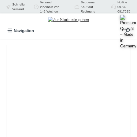
Versand
Bequemer
Hotline
Schneller
alt springen
innerhalb von
Kauf auf
05732-
Versand
1–2 Wochen
Rechnung
6817525
Navigation
Bildergalerie überspringen