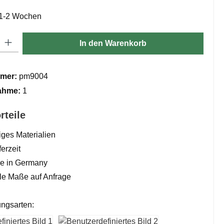
: 1-2 Wochen
ib den gewünschten Wert ein oder benutze die Schaltflächen um die Anzahl zu er
In den Warenkorb
mer:
pm9004
ahme:
1
rteile
ges Materialien
erzeit
 in Germany
lle Maße auf Anfrage
ngsarten: