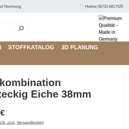
uf Rechnung
Hotline 05732-6817525
N
STOFFKATALOG
3D PLANUNG
hkombination
teckig Eiche 38mm
 €
wSt. zzgl. Versandkosten