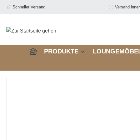
springen
Zur Hauptnavigation springen
Schneller Versand
Versand inne
PRODUKTE
LOUNGEMÖBE
Bildergalerie überspringen